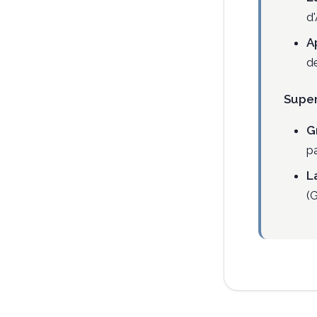
d
A
d
Super
G
p
L
(