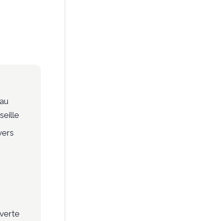
 au
seille
vers
verte