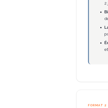
2 
B
d
L
p
É
e
FORMAT 2