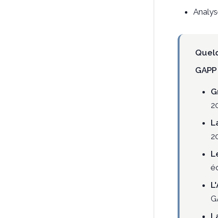
Analys
Quel
GAPP 
G
2
L
2
L
é
L
G
L