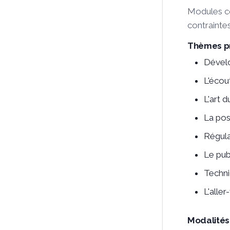
Modules co
contraintes
Thèmes pr
Dévelo
L'écou
L'art 
La po
Régula
Le pub
Techni
L'aller
Modalité