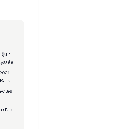
(juin
Odyssée
(2021–
Bails
ec les
n d'un