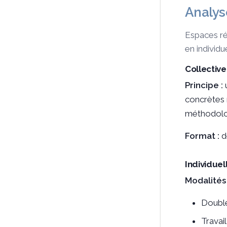
Analyse
Espaces rég
en individ
Collectiv
Principe :
u
concrètes 
méthodolog
Format :
d
Individuel
Modalités 
Double
Travai