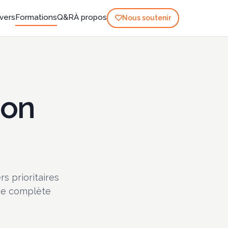
-vers
Formations
Q&R
À propos
Nous soutenir
ion
s prioritaires
gie complète