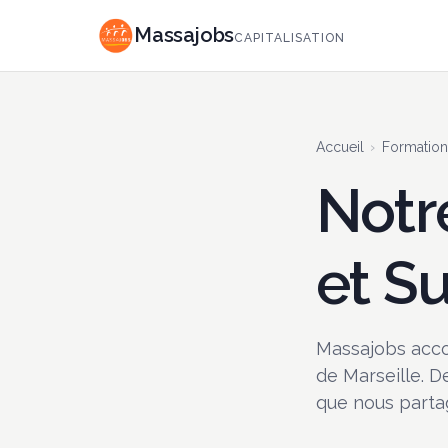
Massajobs
CAPITALISATION
Accueil
›
Formation
Notr
et S
Massajobs accom
de Marseille. 
que nous parta