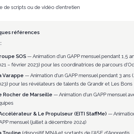
e de scripts ou de vidéo d'entretien
ques références
:
roupe SOS
— Animation d'un GAPP mensuel pendant 1,5 an 
021 – février 2023) pour les coordinatrices de parcours d'
a Varappe
— Animation d'un GAPP mensuel pendant 3 ans 
023) pour les révélateurs de talents de Grandir et Les Bons 
e Rocher de Marseille
— Animation d'un GAPP mensuel av
quipes
'Accélérateur & Le Propulseur (EITI StaffMe)
— Animatio
APP mensuel (juillet à décembre 2024)
a Touline
(dispositif MNA et sortants de l'ASE d'Apprentis