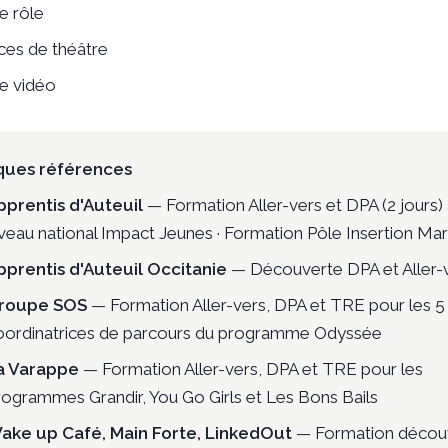
e rôle
ces de théâtre
e vidéo
ques références
pprentis d'Auteuil
— Formation Aller-vers et DPA (2 jours)
iveau national Impact Jeunes · Formation Pôle Insertion Mar
pprentis d'Auteuil Occitanie
— Découverte DPA et Aller-
roupe SOS
— Formation Aller-vers, DPA et TRE pour les 5
oordinatrices de parcours du programme Odyssée
a Varappe
— Formation Aller-vers, DPA et TRE pour les
rogrammes Grandir, You Go Girls et Les Bons Bails
ake up Café, Main Forte, LinkedOut
— Formation décou