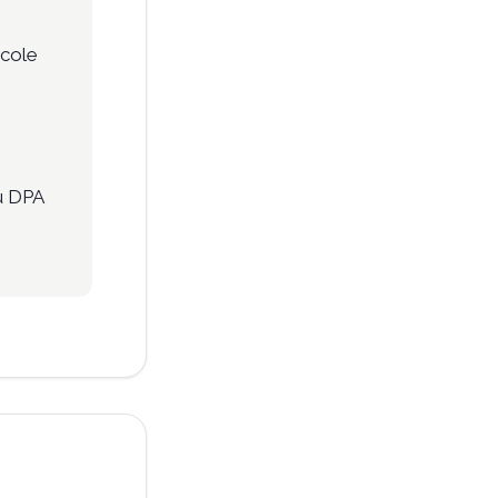
école
u DPA