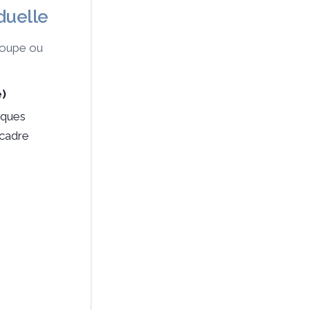
duelle
groupe ou
)
iques
 cadre