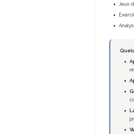
Jeux d
Exerci
Analys
Quel
A
n
A
G
c
L
p
W